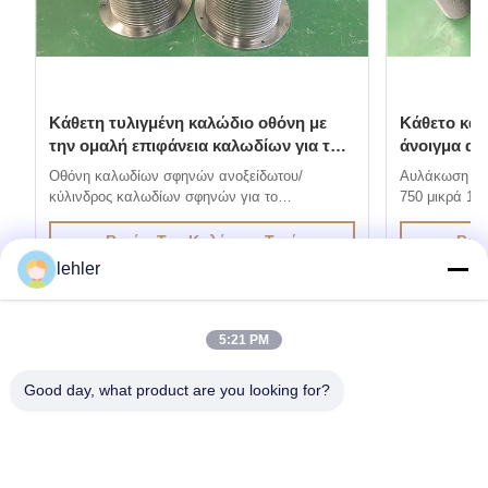
Κάθετη τυλιγμένη καλώδιο οθόνη με
Κάθετο κα
την ομαλή επιφάνεια καλωδίων για το
άνοιγμα α
αυτοκαθαριζόμενο φίλτρο
μεγάλης ακ
Οθόνη καλωδίων σφηνών ανοξείδωτου/
Αυλάκωση οθ
κύλινδρος καλωδίων σφηνών για το
750 μικρά 1.
αυτοκαθαριζόμενο φίλτρο 1. Η οθόνη καλωδίων
οθόνη καλωδί
σφηνών ανοξείδωτου παράγεται μέσω της
ηλεκτρικής σ
Βρείτε Την Καλύτερη Τιμή
Βρε
μεθόδου ηλεκτρικής συγκόλλησης αντίστασης,
καλώδια με τα
lehler
τα καλώδια με τα ειδικά σχεδιαγράμματα είναι
ενωμένα στεν
ενωμένα στενά στην υποστήριξη των καλωδίων
σε 90 βαθμού
σε 90 βαθμούς. Η από...
χαρακτηρισ...
5:21 PM
Good day, what product are you looking for?
Αποκτήστε τα Προϊόντα που Χρειάζεστε
Υποβολή