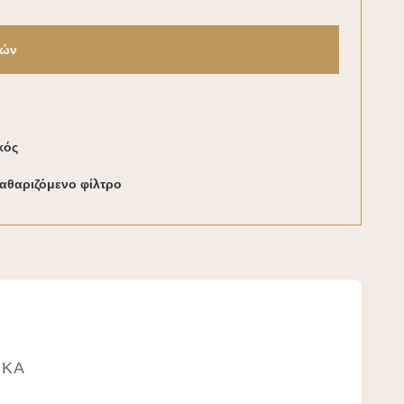
νών
κός
αθαριζόμενο φίλτρο
ΙΚΆ