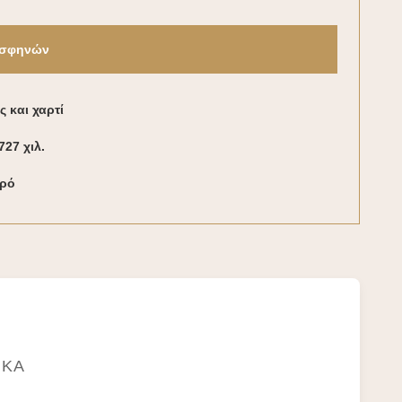
 σφηνών
ς και χαρτί
727 χιλ.
κρό
ΙΚΆ