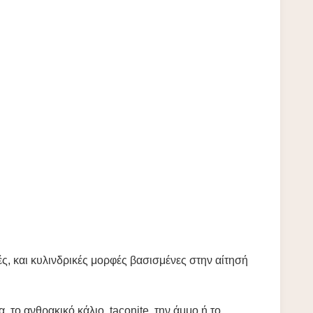
ς, και κυλινδρικές μορφές βασισμένες στην αίτησή
το ανθρακικό κάλιο, taconite, την άμμο ή το