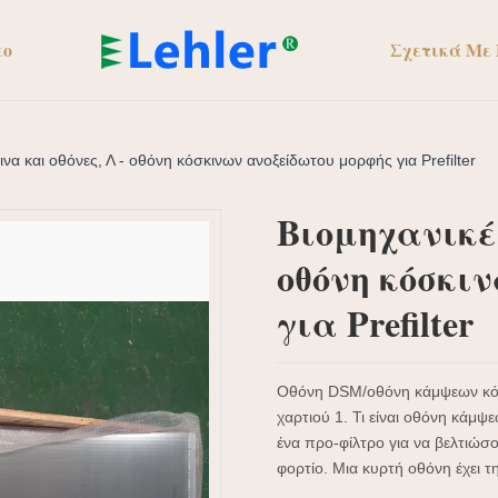
εο
Σχετικά Με
ινα και οθόνες, Λ - οθόνη κόσκινων ανοξείδωτου μορφής για Prefilter
Βιομηχανικές
οθόνη κόσκι
για Prefilter
Οθόνη DSM/οθόνη κάμψεων κόσ
χαρτιού 1. Τι είναι οθόνη κάμψ
ένα προ-φίλτρο για να βελτιώσ
φορτίο. Μια κυρτή οθόνη έχει τη