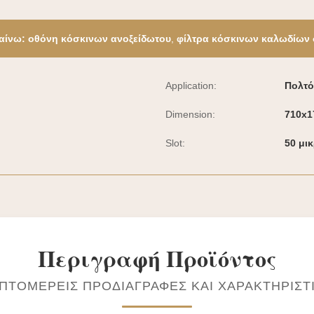
αίνω:
οθόνη κόσκινων ανοξείδωτου
,
φίλτρα κόσκινων καλωδίων
Application:
Πολτό
Dimension:
710x1
Slot:
50 μι
Περιγραφή Προϊόντος
ΠΤΟΜΕΡΕΊΣ ΠΡΟΔΙΑΓΡΑΦΈΣ ΚΑΙ ΧΑΡΑΚΤΗΡΙΣΤ