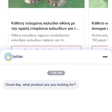
Κάθετη τυλιγμένη καλώδιο οθόνη με
Κάθετο κα
την ομαλή επιφάνεια καλωδίων για το
άνοιγμα α
αυτοκαθαριζόμενο φίλτρο
μεγάλης ακ
Οθόνη καλωδίων σφηνών ανοξείδωτου/
Αυλάκωση οθ
κύλινδρος καλωδίων σφηνών για το
750 μικρά 1.
αυτοκαθαριζόμενο φίλτρο 1. Η οθόνη καλωδίων
οθόνη καλωδί
σφηνών ανοξείδωτου παράγεται μέσω της
ηλεκτρικής σ
Βρείτε Την Καλύτερη Τιμή
Βρε
μεθόδου ηλεκτρικής συγκόλλησης αντίστασης,
καλώδια με τα
lehler
τα καλώδια με τα ειδικά σχεδιαγράμματα είναι
ενωμένα στεν
ενωμένα στενά στην υποστήριξη των καλωδίων
σε 90 βαθμού
σε 90 βαθμούς. Η από...
χαρακτηρισ...
7:08 AM
Good day, what product are you looking for?
Αποκτήστε τα Προϊόντα που Χρειάζεστε
Υποβολή