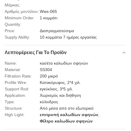
Μάρκας:
Αριθμός μοντέλου:
Wws-065
Minimum Order
1 κομμάτι
Quantity:
Price:
Διαπραγματεύσιμα
Supply Ability:
10 κομμάτια 7 ημέρες εργασίας
Λεπτομέρειες Για Το Προϊόν
Name:
κασέτα καλωδίων σφηνών
Material:
SS304
Filtration Rate:
200 μικρό
Profile Wire:
Κατακόρυφος, 2*4 χιλ.
Support Rod:
εγκύκλιος, 3*5 χιλ.
Application:
Χωρισμός και διήθηση
Type:
κύλινδρος
Structure:
Από μέσα από στο εξωτερικό
High Light:
επιτροπή καλωδίων σφηνών
,
Φίλτρο καλωδίων σφηνών